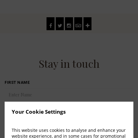
Stay in touch
FIRST NAME
LAST NAME
Your Cookie Settings
This website uses cookies to analyse and enhance your
website experience, and in some cases for promotional
COUNTRY