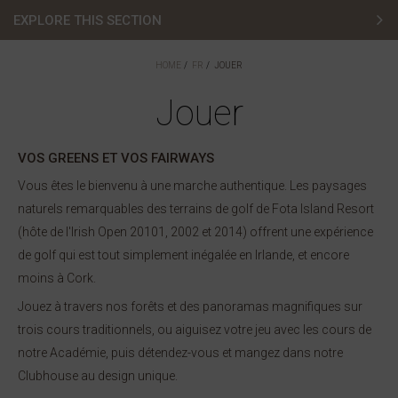
EXPLORE THIS SECTION
Dormir
HOME
FR
JOUER
Maisons
Jouer
Spa
VOS GREENS ET VOS FAIRWAYS
Jouer
Vous êtes le bienvenu à une marche authentique. Les paysages
naturels remarquables des terrains de golf de Fota Island Resort
Fêter
(hôte de l'Irish Open 20101, 2002 et 2014) offrent une expérience
de golf qui est tout simplement inégalée en Irlande, et encore
Dînez
moins à Cork.
Jouez à travers nos forêts et des panoramas magnifiques sur
trois cours traditionnels, ou aiguisez votre jeu avec les cours de
notre Académie, puis détendez-vous et mangez dans notre
Clubhouse au design unique.