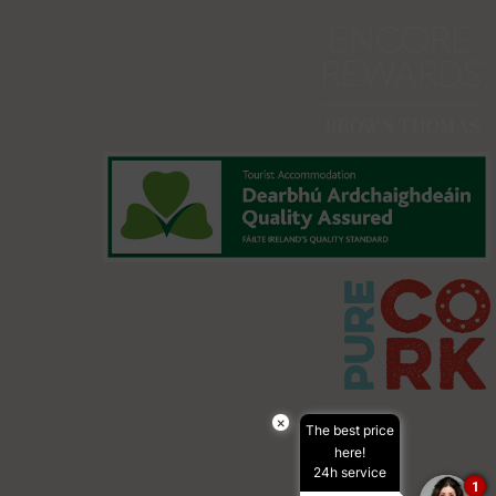
×
The best price
here!
24h service
1