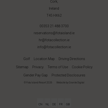
Cork,
Ireland
T45 HX62
00353 21 488 3700
reservations@fotaisland.ie
hr@fotacollection.ie
info@fotacollection.ie
Golf
Location Map
Driving Directions
Sitemap
Privacy
Terms of Use
Cookie Policy
Gender Pay Gap
Protected Disclosures
© Fota Island Resort 2026
|
Website
by Granite Digital
CN
NL
DE
FR
GB